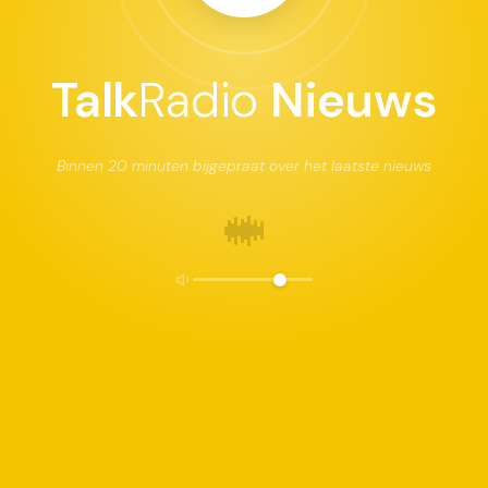
Talk
Radio
Nieuws
o
Binnen 20 minuten bijgepraat over het laatste nieuws
uut