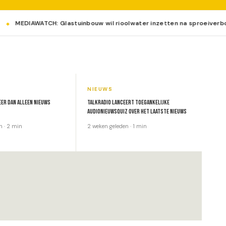
MEDIAWATCH: Glastuinbouw wil rioolwater inzetten na sproeiverbod
NIEUWS
eer dan alleen nieuws
TalkRadio lanceert toegankelijke
audionieuwsquiz over het laatste nieuws
n · 2 min
2 weken geleden · 1 min