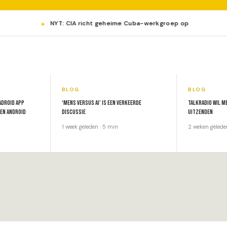
NYT: CIA richt geheime Cuba-werkgroep op
BLOG
BLOG
Adroid app
‘Mens versus ai’ is een verkeerde
TalkRadio wil m
 en Android
discussie
uitzenden
1 week geleden · 5 min
2 weken gelede