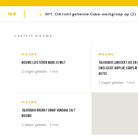
00:45
t
NYT: CIA richt geheime Cuba-werkgroep op (2)
LAATSTE NIEUWS
NIEUWS
NIEUWS
Nieuws luisteren waar jij wilt
TalkRadio lanceert iOS en 
(inclusief Airplay, Carplay
2 dagen geleden · 1 min
Auto)
7 dagen geleden · 1 min
NIEUWS
TalkRadio brengt vanaf vandaag 24/7
nieuws
2 weken geleden · 3 min